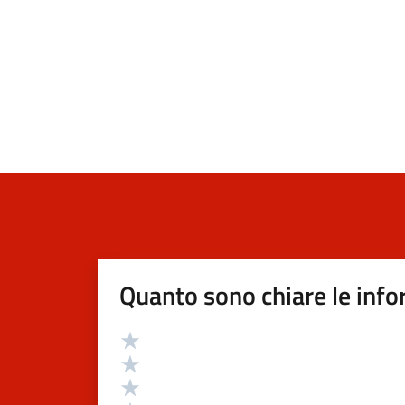
Quanto sono chiare le info
Valutazione
Valuta 5 stelle su 5
Valuta 4 stelle su 5
Valuta 3 stelle su 5