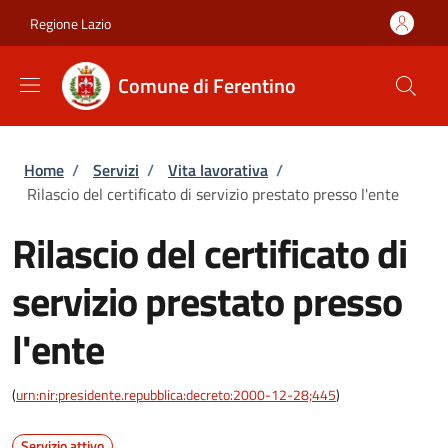
Salta al contenuto principale
Skip to footer content
Regione Lazio
Comune di Ferentino
Briciole di pane
Home
/
Servizi
/
Vita lavorativa
/
Rilascio del certificato di servizio prestato presso l'ente
Rilascio del certificato di
servizio prestato presso
l'ente
(
urn:nir:presidente.repubblica:decreto:2000-12-28;445
)
Servizio attivo