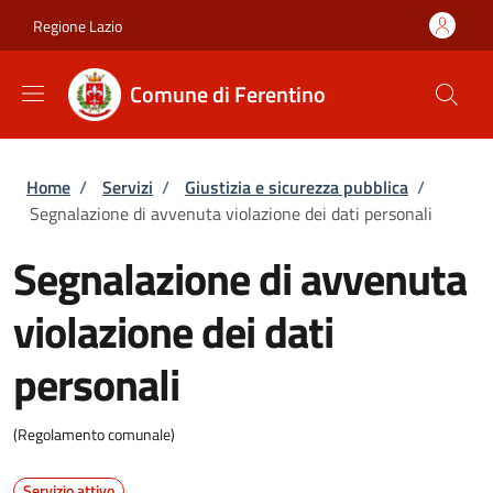
Salta al contenuto principale
Skip to footer content
Regione Lazio
Comune di Ferentino
Briciole di pane
Home
/
Servizi
/
Giustizia e sicurezza pubblica
/
Segnalazione di avvenuta violazione dei dati personali
Segnalazione di avvenuta
violazione dei dati
personali
(Regolamento comunale)
Servizio attivo