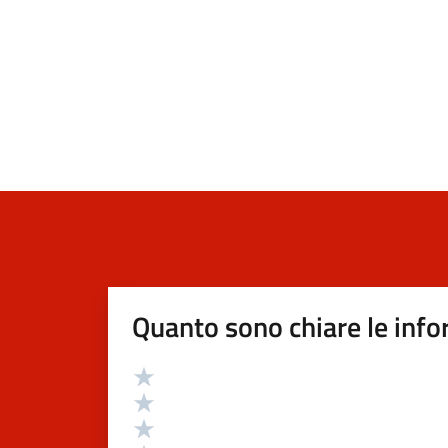
Quanto sono chiare le info
Valutazione
Valuta 5 stelle su 5
Valuta 4 stelle su 5
Valuta 3 stelle su 5