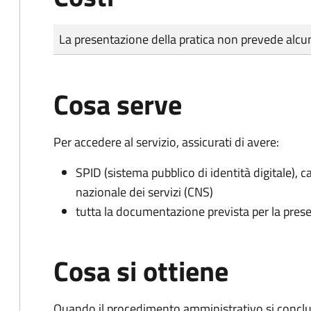
Tipo di pagamento
Importo
La presentazione della pratica non prevede al
Cosa serve
Per accedere al servizio, assicurati di avere:
SPID (sistema pubblico di identità digitale), ca
nazionale dei servizi (CNS)
tutta la documentazione prevista per la prese
Cosa si ottiene
Quando il procedimento amministrativo si conclud