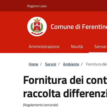
Salta al contenuto principale
Skip to footer content
Regione Lazio
Comune di Ferentin
Amministrazione
Novità
Servizi
Briciole di pane
Home
/
Servizi
/
Ambiente
/
Fornitura dei
Fornitura dei cont
raccolta differenz
(Regolamento comunale)