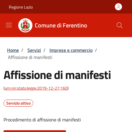
Salta al contenuto principale
Skip to footer content
Regione Lazio
Comune di Ferentino
Briciole di pane
Home
/
Servizi
/
Imprese e commercio
/
Affissione di manifesti
Affissione di manifesti
(
urn:nir:stato:legge:2019-12-27;160
)
Servizio attivo
Procedimento di affissione di manifesti