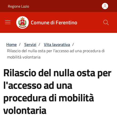
Salta al contenuto principale
Skip to footer content
Regione Lazio
Comune di Ferentino
Briciole di pane
Home
/
Servizi
/
Vita lavorativa
/
Rilascio del nulla osta per l'accesso ad una procedura di
mobilità volontaria
Rilascio del nulla osta per
l'accesso ad una
procedura di mobilità
volontaria