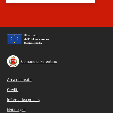
Comune di Ferentino
Footer menu
Area riservata
Crediti
Informativa privacy
Note legali