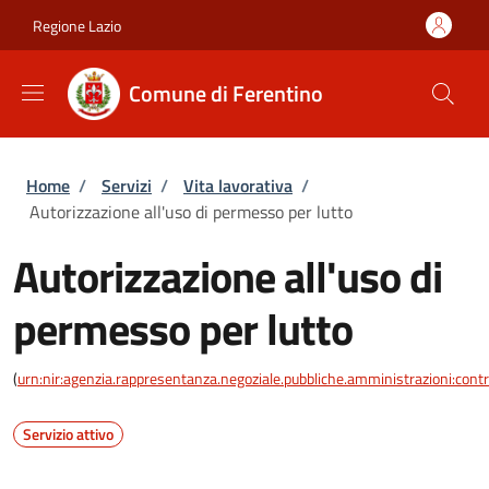
Salta al contenuto principale
Skip to footer content
Regione Lazio
Comune di Ferentino
Briciole di pane
Home
/
Servizi
/
Vita lavorativa
/
Autorizzazione all'uso di permesso per lutto
Autorizzazione all'uso di
permesso per lutto
(
urn:nir:agenzia.rappresentanza.negoziale.pubbliche.amministrazioni:contra
Servizio attivo