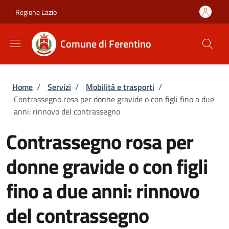
Salta al contenuto principale
Skip to footer content
Regione Lazio
Comune di Ferentino
Briciole di pane
Home
/
Servizi
/
Mobilità e trasporti
/
Contrassegno rosa per donne gravide o con figli fino a due
anni: rinnovo del contrassegno
Contrassegno rosa per
donne gravide o con figli
fino a due anni: rinnovo
del contrassegno