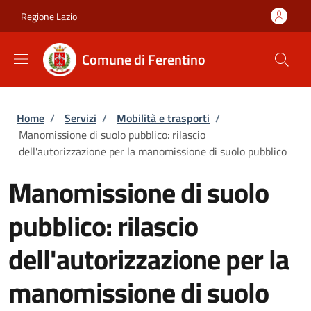
Salta al contenuto principale
Skip to footer content
Regione Lazio
Comune di Ferentino
Briciole di pane
Home
/
Servizi
/
Mobilità e trasporti
/
Manomissione di suolo pubblico: rilascio
dell'autorizzazione per la manomissione di suolo pubblico
Manomissione di suolo
pubblico: rilascio
dell'autorizzazione per la
manomissione di suolo