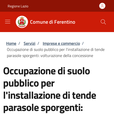
Salta al contenuto principale
Skip to footer content
Regione Lazio
Comune di Ferentino
Briciole di pane
Home
/
Servizi
/
Imprese e commercio
/
Occupazione di suolo pubblico per l'installazione di tende
parasole sporgenti: volturazione della concessione
Occupazione di suolo
pubblico per
l'installazione di tende
parasole sporgenti: