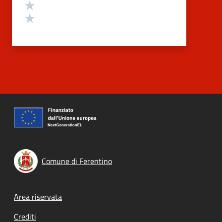
Valuta 2 stelle su 5
Valuta 1 stelle su 5
Comune di Ferentino
Footer menu
Area riservata
Crediti