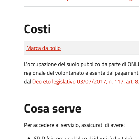
Costi
Tipo di pagamento
Importo
Marca da bollo
L'occupazione del suolo pubblico da parte di ONLUS
regionale del volontariato è esente dal pagamento
dal
Decreto legislativo 03/07/2017, n. 117, art. 8
Cosa serve
Per accedere al servizio, assicurati di avere:
SPID (sistema pubblico di identità digitale), ca