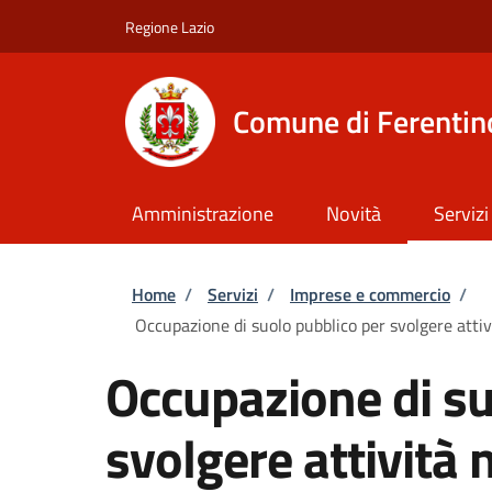
Salta al contenuto principale
Skip to footer content
Regione Lazio
Comune di Ferentin
Amministrazione
Novità
Servizi
Briciole di pane
Home
/
Servizi
/
Imprese e commercio
/
Occupazione di suolo pubblico per svolgere attiv
Occupazione di su
svolgere attività 