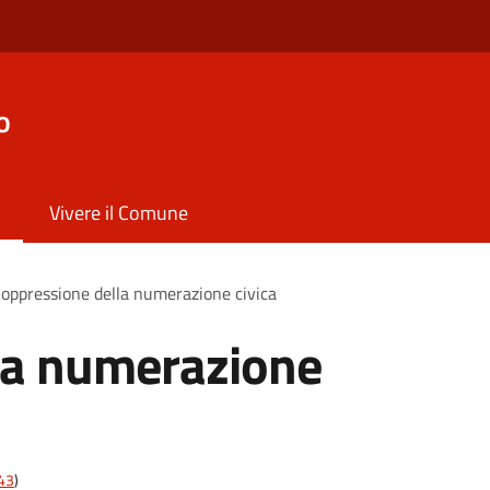
o
Vivere il Comune
oppressione della numerazione civica
la numerazione
t43
)