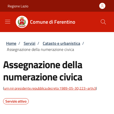
Salta al contenuto principale
Skip to footer content
Regione Lazio
Comune di Ferentino
Briciole di pane
Home
/
Servizi
/
Catasto e urbanistica
/
Assegnazione della numerazione civica
Assegnazione della
numerazione civica
(
urn:nir:presidente.repubblica:decreto:1989-05-30;223~art43
)
Servizio attivo