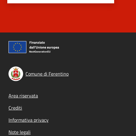
Comune di Ferentino
Footer menu
Area riservata
Crediti
Informativa privacy
Note legali