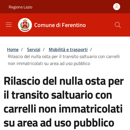
Salta al contenuto principale
Skip to footer content
Regione Lazio
Comune di Ferentino
Briciole di pane
Home
/
Servizi
/
Mobilità e trasporti
/
Rilascio del nulla osta per il transito saltuario con carrelli
non immatricolati su area ad uso pubblico
Rilascio del nulla osta per
il transito saltuario con
carrelli non immatricolati
su area ad uso pubblico