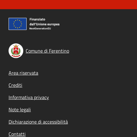
Comune di Ferentino
Footer menu
Area riservata
Crediti
Informativa privacy
Note legali
Dichiarazione di accessibilità
Contatti