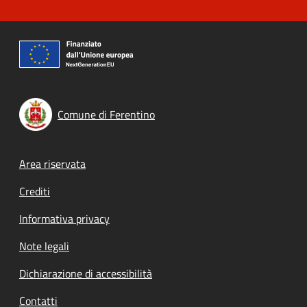
Comune di Ferentino
Footer menu
Area riservata
Crediti
Informativa privacy
Note legali
Dichiarazione di accessibilità
Contatti