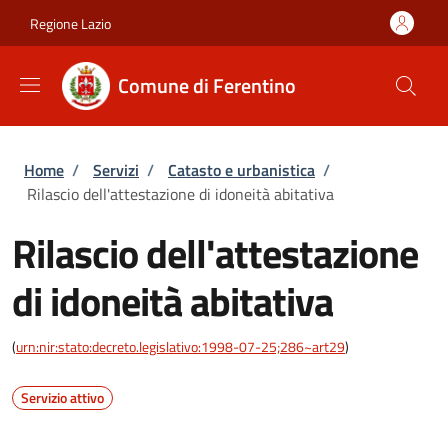
Salta al contenuto principale
Skip to footer content
Regione Lazio
Comune di Ferentino
Briciole di pane
Home
/
Servizi
/
Catasto e urbanistica
/
Rilascio dell'attestazione di idoneità abitativa
Rilascio dell'attestazione
di idoneità abitativa
(
urn:nir:stato:decreto.legislativo:1998-07-25;286~art29
)
Servizio attivo