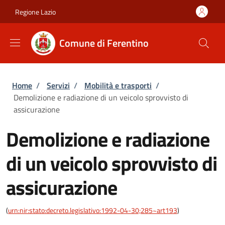
Salta al contenuto principale
Skip to footer content
Regione Lazio
Comune di Ferentino
Briciole di pane
Home
/
Servizi
/
Mobilità e trasporti
/
Demolizione e radiazione di un veicolo sprovvisto di
assicurazione
Demolizione e radiazione
di un veicolo sprovvisto di
assicurazione
(
urn:nir:stato:decreto.legislativo:1992-04-30;285~art193
)