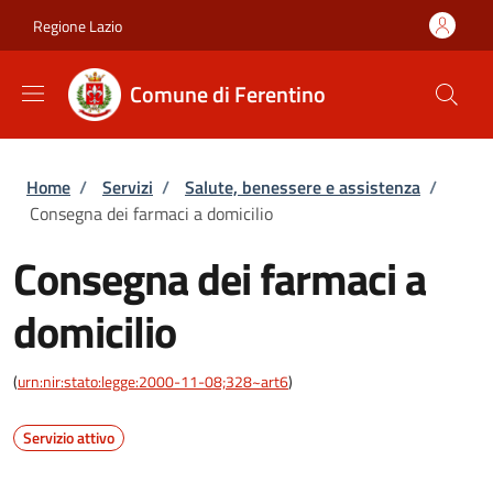
Salta al contenuto principale
Skip to footer content
Regione Lazio
Comune di Ferentino
Briciole di pane
Home
/
Servizi
/
Salute, benessere e assistenza
/
Consegna dei farmaci a domicilio
Consegna dei farmaci a
domicilio
(
urn:nir:stato:legge:2000-11-08;328~art6
)
Servizio attivo