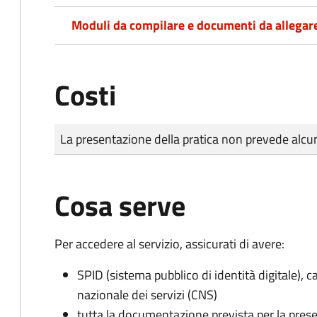
Moduli da compilare e documenti da allegar
Costi
Tipo di pagamento
Importo
La presentazione della pratica non prevede al
Cosa serve
Per accedere al servizio, assicurati di avere:
SPID (sistema pubblico di identità digitale), ca
nazionale dei servizi (CNS)
tutta la documentazione prevista per la prese