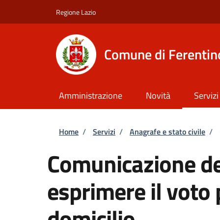
Salta al contenuto principale
Skip to footer content
Regione Lazio
Comune di Ferentin
Amministrazione
Novità
Servizi
Briciole di pane
Home
/
Servizi
/
Anagrafe e stato civile
/
Comunicazione del
esprimere il voto 
domicilio