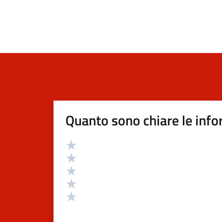
Quanto sono chiare le info
Valutazione
Valuta 5 stelle su 5
Valuta 4 stelle su 5
Valuta 3 stelle su 5
Valuta 2 stelle su 5
Valuta 1 stelle su 5