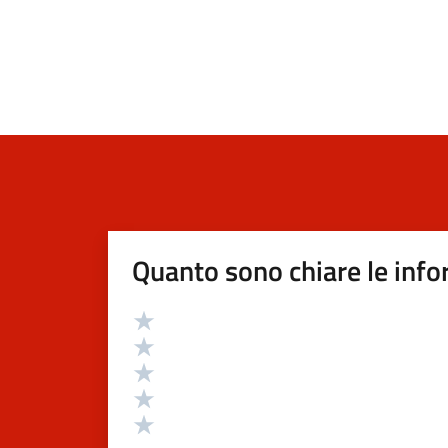
Quanto sono chiare le info
Valutazione
Valuta 5 stelle su 5
Valuta 4 stelle su 5
Valuta 3 stelle su 5
Valuta 2 stelle su 5
Valuta 1 stelle su 5