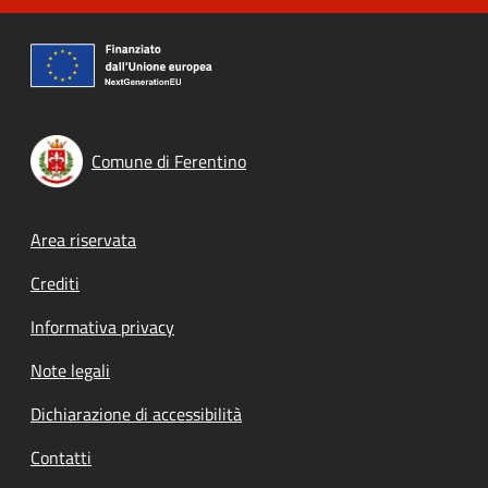
Comune di Ferentino
Footer menu
Area riservata
Crediti
Informativa privacy
Note legali
Dichiarazione di accessibilità
Contatti