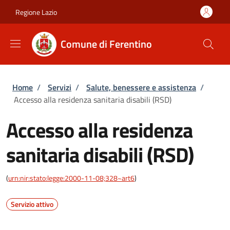
Salta al contenuto principale
Skip to footer content
Regione Lazio
Comune di Ferentino
Briciole di pane
Home
/
Servizi
/
Salute, benessere e assistenza
/
Accesso alla residenza sanitaria disabili (RSD)
Accesso alla residenza
sanitaria disabili (RSD)
(
urn:nir:stato:legge:2000-11-08;328~art6
)
Servizio attivo