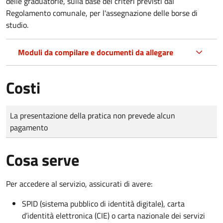
delle graduatorie, sulla base dei criteri previsti dal
Regolamento comunale, per l'assegnazione delle borse di
studio.
Moduli da compilare e documenti da allegare
Costi
Tipo di pagamento
Importo
La presentazione della pratica non prevede alcun
pagamento
Cosa serve
Per accedere al servizio, assicurati di avere:
SPID (sistema pubblico di identità digitale), carta
d’identità elettronica (CIE) o carta nazionale dei servizi