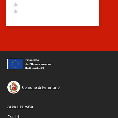
Valuta 2 stelle su 5
Valuta 1 stelle su 5
Comune di Ferentino
Footer menu
Area riservata
Crediti