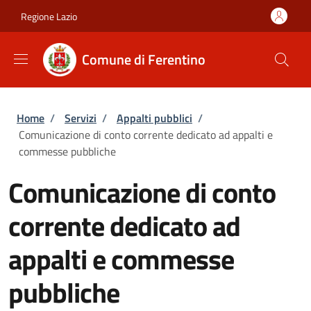
Salta al contenuto principale
Skip to footer content
Regione Lazio
Comune di Ferentino
Briciole di pane
Home
/
Servizi
/
Appalti pubblici
/
Comunicazione di conto corrente dedicato ad appalti e
commesse pubbliche
Comunicazione di conto
corrente dedicato ad
appalti e commesse
pubbliche