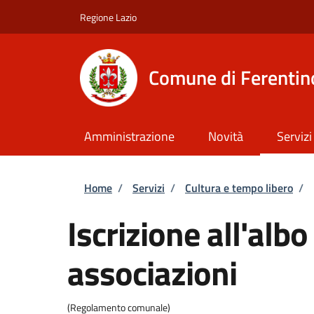
Salta al contenuto principale
Skip to footer content
Regione Lazio
Comune di Ferentin
Amministrazione
Novità
Servizi
Briciole di pane
Home
/
Servizi
/
Cultura e tempo libero
/
Iscrizione all'alb
associazioni
(Regolamento comunale)