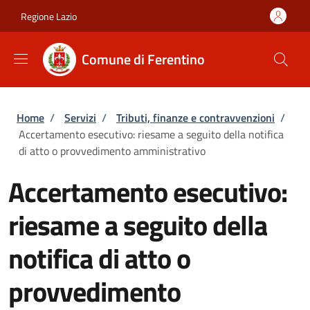
Salta al contenuto principale
Skip to footer content
Regione Lazio
Comune di Ferentino
Briciole di pane
Home
/
Servizi
/
Tributi, finanze e contravvenzioni
/
Accertamento esecutivo: riesame a seguito della notifica
di atto o provvedimento amministrativo
Accertamento esecutivo:
riesame a seguito della
notifica di atto o
provvedimento