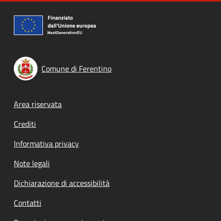
Comune di Ferentino
Footer menu
Area riservata
Crediti
Informativa privacy
Note legali
Dichiarazione di accessibilità
Contatti