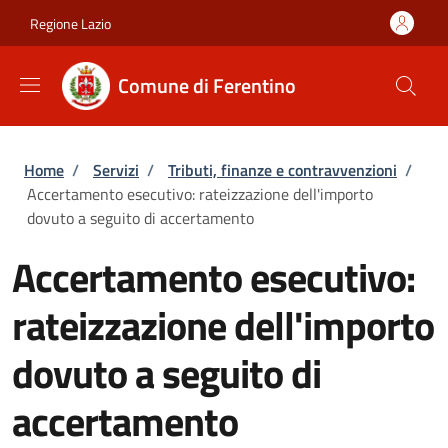
Salta al contenuto principale
Skip to footer content
Regione Lazio
Comune di Ferentino
Briciole di pane
Home
/
Servizi
/
Tributi, finanze e contravvenzioni
/
Accertamento esecutivo: rateizzazione dell'importo
dovuto a seguito di accertamento
Accertamento esecutivo:
rateizzazione dell'importo
dovuto a seguito di
accertamento