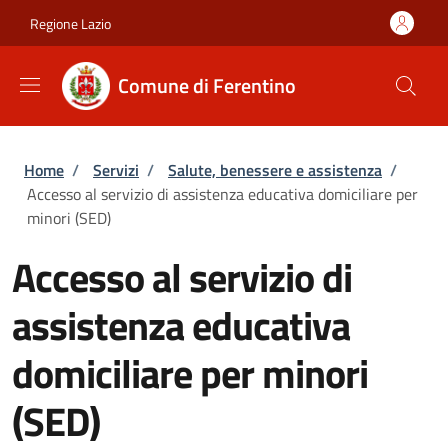
Salta al contenuto principale
Skip to footer content
Regione Lazio
Comune di Ferentino
Briciole di pane
Home
/
Servizi
/
Salute, benessere e assistenza
/
Accesso al servizio di assistenza educativa domiciliare per
minori (SED)
Accesso al servizio di
assistenza educativa
domiciliare per minori
(SED)