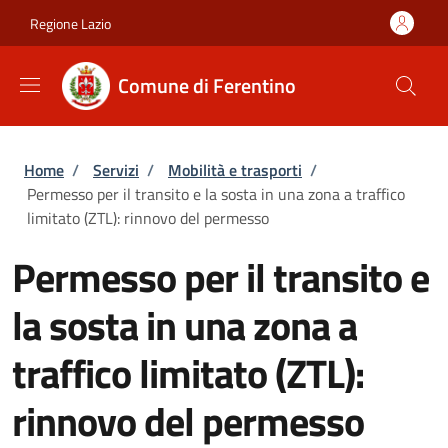
Salta al contenuto principale
Skip to footer content
Regione Lazio
Comune di Ferentino
Briciole di pane
Home
/
Servizi
/
Mobilità e trasporti
/
Permesso per il transito e la sosta in una zona a traffico
limitato (ZTL): rinnovo del permesso
Permesso per il transito e
la sosta in una zona a
traffico limitato (ZTL):
rinnovo del permesso