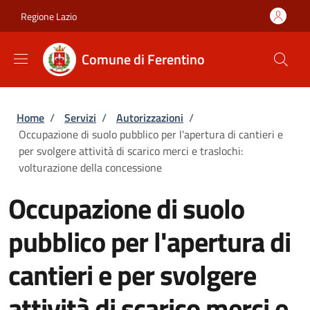
Salta al contenuto principale
Skip to footer content
Regione Lazio
Comune di Ferentino
Briciole di pane
Home
/
Servizi
/
Autorizzazioni
/
Occupazione di suolo pubblico per l'apertura di cantieri e
per svolgere attività di scarico merci e traslochi:
volturazione della concessione
Occupazione di suolo
pubblico per l'apertura di
cantieri e per svolgere
attività di scarico merci e