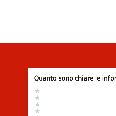
Quanto sono chiare le info
Valutazione
Valuta 5 stelle su 5
Valuta 4 stelle su 5
Valuta 3 stelle su 5
Valuta 2 stelle su 5