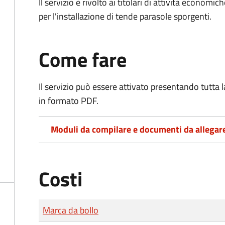
Il servizio è rivolto ai titolari di attività econo
per l'installazione di tende parasole sporgenti.
Come fare
Il servizio può essere attivato presentando tutta
in formato PDF.
Moduli da compilare e documenti da allegar
Costi
Tipo di pagamento
Importo
Marca da bollo