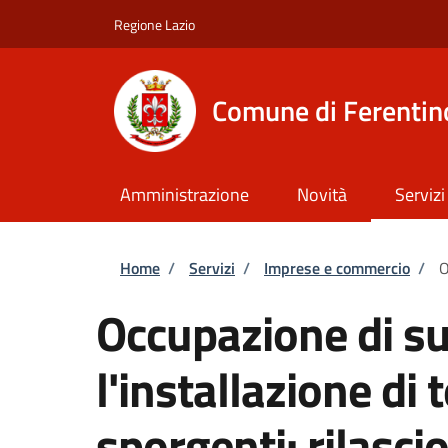
Salta al contenuto principale
Skip to footer content
Regione Lazio
Comune di Ferentin
Amministrazione
Novità
Servizi
Briciole di pane
Home
/
Servizi
/
Imprese e commercio
/
O
Occupazione di su
l'installazione di
sporgenti: rilasci