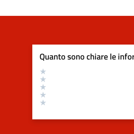
Quanto sono chiare le info
Valutazione
Valuta 5 stelle su 5
Valuta 4 stelle su 5
Valuta 3 stelle su 5
Valuta 2 stelle su 5
Valuta 1 stelle su 5