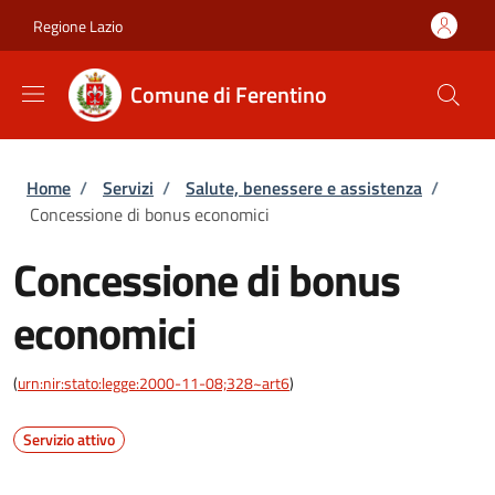
Salta al contenuto principale
Skip to footer content
Regione Lazio
Comune di Ferentino
Briciole di pane
Home
/
Servizi
/
Salute, benessere e assistenza
/
Concessione di bonus economici
Concessione di bonus
economici
(
urn:nir:stato:legge:2000-11-08;328~art6
)
Servizio attivo