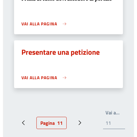
VAI ALLA PAGINA
Presentare una petizione
VAI ALLA PAGINA
Write th
Vai a…
Pagina
11
Pagina precedente
Pagina attuale
Prossima pagina