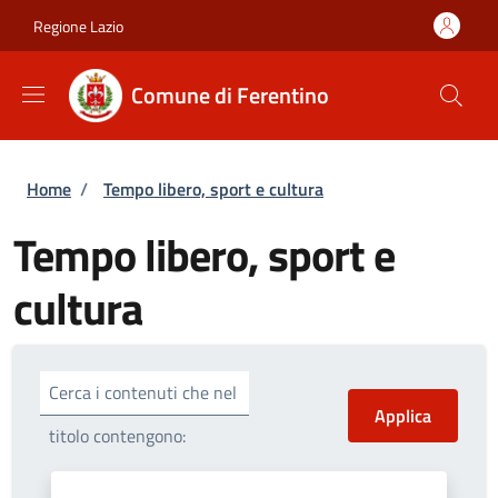
Salta al contenuto principale
Skip to footer content
Regione Lazio
Comune di Ferentino
Briciole di pane
Home
/
Tempo libero, sport e cultura
Tempo libero, sport e
cultura
Cerca i contenuti che nel
titolo contengono: