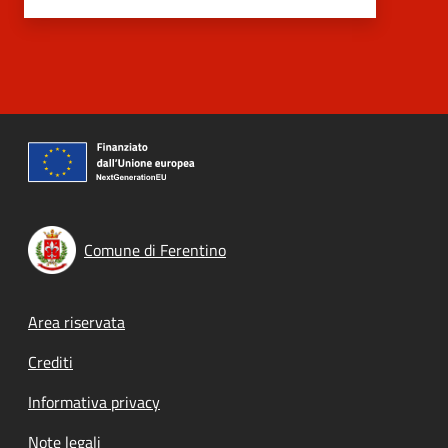
Comune di Ferentino
Footer menu
Area riservata
Crediti
Informativa privacy
Note legali