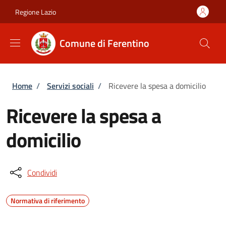
Salta al contenuto principale
Skip to footer content
Regione Lazio
Comune di Ferentino
Briciole di pane
Home
/
Servizi sociali
/
Ricevere la spesa a domicilio
Ricevere la spesa a
domicilio
Condividi
Normativa di riferimento