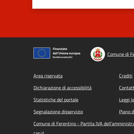
Comune di F
Footer menu
Area riservata
Crediti
Dichiarazione di accessibilità
Contatt
Statistiche del portale
Leggi l
Segnalazione disservizio
Piano d
Comune di Ferentino - Partita IVA dell'amminist
cap.it