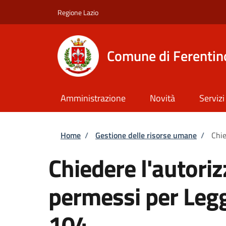
Salta al contenuto principale
Skip to footer content
Regione Lazio
Comune di Ferentin
Amministrazione
Novità
Servizi
Briciole di pane
Home
/
Gestione delle risorse umane
/
Chie
Chiedere l'autoriz
permessi per Leg
104