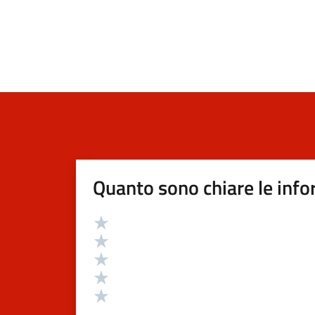
Quanto sono chiare le info
Valutazione
Valuta 5 stelle su 5
Valuta 4 stelle su 5
Valuta 3 stelle su 5
Valuta 2 stelle su 5
Valuta 1 stelle su 5