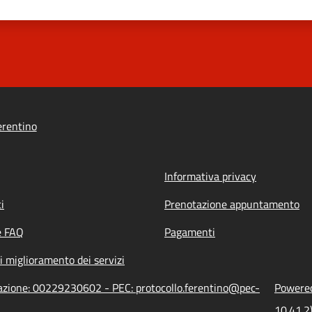
erentino
Informativa privacy
i
Prenotazione appuntamento
e FAQ
Pagamenti
i miglioramento dei servizi
razione: 00229230602 - PEC: protocollo.ferentino@pec-
Powered
10.41.2