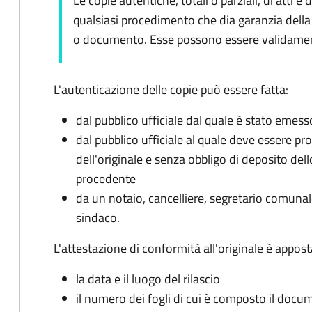
Le copie autentiche, totali o parziali, di att
qualsiasi procedimento che dia garanzia della 
o documento. Esse possono essere validamente
L'autenticazione delle copie può essere fatta:
dal pubblico ufficiale dal quale è stato emesso
dal pubblico ufficiale al quale deve essere p
dell'originale e senza obbligo di deposito de
procedente
da un notaio, cancelliere, segretario comunale
sindaco.
L'attestazione di conformità all'originale è appost
la data e il luogo del rilascio
il numero dei fogli di cui è composto il doc