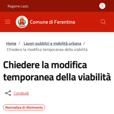
Salta al contenuto principale
Skip to footer content
Regione Lazio
Comune di Ferentino
Briciole di pane
Home
/
Lavori pubblici e mobilità urbana
/
Chiedere la modifica temporanea della viabilità
Chiedere la modifica
temporanea della viabilità
Condividi
Normativa di riferimento