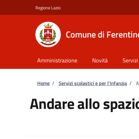
Salta al contenuto principale
Skip to footer content
Regione Lazio
Comune di Ferentin
Amministrazione
Novità
Servizi
Briciole di pane
Home
/
Servizi scolastici e per l'infanzia
/
A
Andare allo spazi