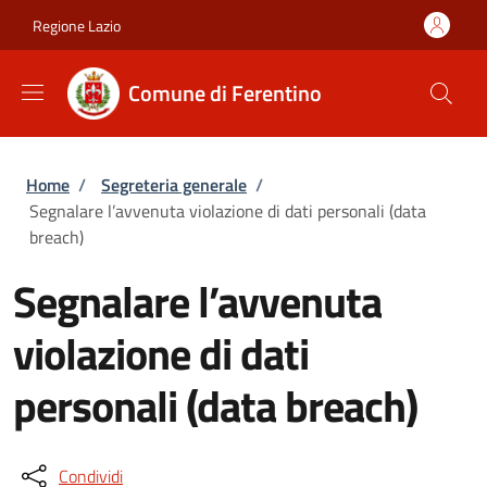
Salta al contenuto principale
Skip to footer content
Regione Lazio
Comune di Ferentino
Briciole di pane
Home
/
Segreteria generale
/
Segnalare l’avvenuta violazione di dati personali (data
breach)
Segnalare l’avvenuta
violazione di dati
personali (data breach)
Condividi