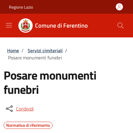
Salta al contenuto principale
Skip to footer content
Regione Lazio
Comune di Ferentino
Briciole di pane
Home
/
Servizi cimiteriali
/
Posare monumenti funebri
Posare monumenti
funebri
Condividi
Normativa di riferimento