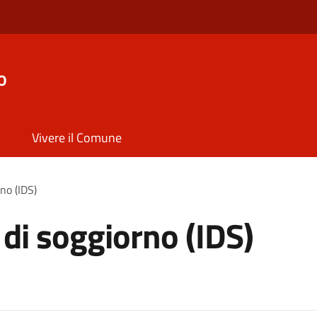
o
Vivere il Comune
no (IDS)
 di soggiorno (IDS)