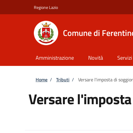
Salta al contenuto principale
Skip to footer content
Regione Lazio
Comune di Ferentin
Amministrazione
Novità
Servizi
Briciole di pane
Home
/
Tributi
/
Versare l'imposta di soggior
Versare l'imposta