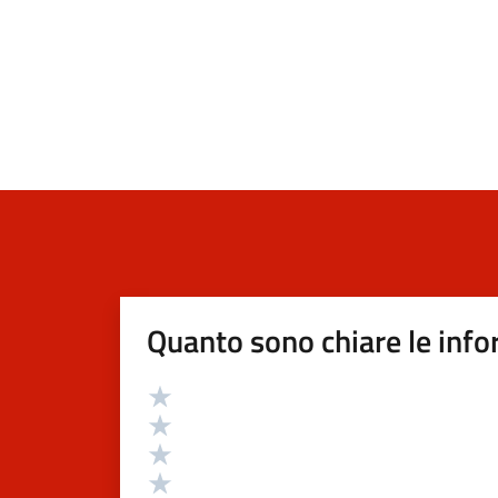
Quanto sono chiare le info
Valutazione
Valuta 5 stelle su 5
Valuta 4 stelle su 5
Valuta 3 stelle su 5
Valuta 2 stelle su 5