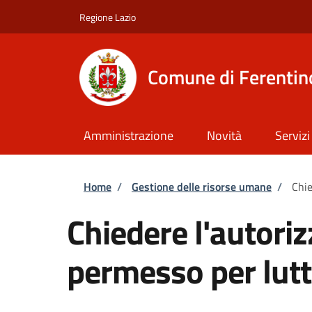
Salta al contenuto principale
Skip to footer content
Regione Lazio
Comune di Ferentin
Amministrazione
Novità
Servizi
Briciole di pane
Home
/
Gestione delle risorse umane
/
Chie
Chiedere l'autoriz
permesso per lut