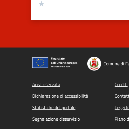
Valuta 1 stelle su 5
Comune di F
Footer menu
Area riservata
Crediti
Dichiarazione di accessibilità
Contatt
Statistiche del portale
Leggi l
Segnalazione disservizio
Piano d