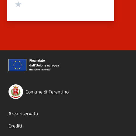
Valuta 1 stelle su 5
Comune di Ferentino
Footer menu
Area riservata
Crediti