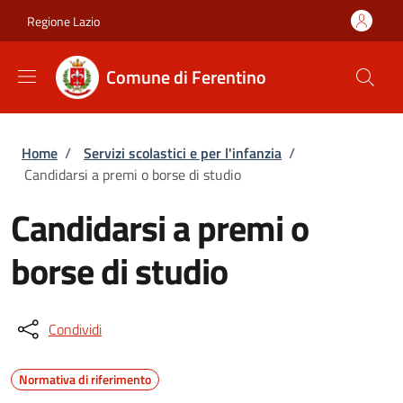
Salta al contenuto principale
Skip to footer content
Regione Lazio
Comune di Ferentino
Briciole di pane
Home
/
Servizi scolastici e per l'infanzia
/
Candidarsi a premi o borse di studio
Candidarsi a premi o
borse di studio
Condividi
Normativa di riferimento